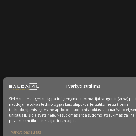
Sekite mus
facebook
instagram
youtube-
tiktok
play
Tvarkyti sutikimą
Kaip prižiūrėti baldus?
Siekdami teikti geriausią patirtį, įrenginio informacijai saugoti ir (arba) pas
naudojame tokias technologijas kaip slapukus. Jei sutiksime su šiomis
Privatumo politika
technologijomis, galėsime apdoroti duomenis, tokius kaip naršymo elgse
unikalūs ID šioje svetainėje. Nesutikimas arba sutikimo atšaukimas gali ne
Slapukų politika
paveikti tam tikras funkcijas ir funkcijas.
Tvarkyti paslaugas