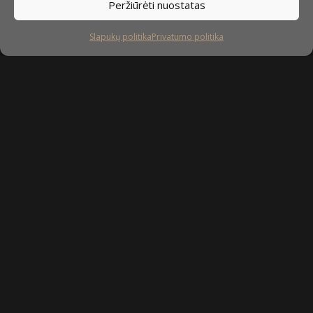
Peržiūrėti nuostatas
Slapukų politika
Privatumo politika
Sekite mus
facebook
instagram
youtube-
tiktok
play
Kaip prižiūrėti baldus?
Privatumo politika
Slapukų politika
Sukurta: