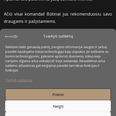
Ačiū visai komandai! Būtinai jus rekomenduosiu savo
draugams ir pažįstamiems.
Tvarkyti sutikimą
Virginija
Siekdami teikti geriausią patirtį, įrenginio informacijai saugoti ir (arba)
pasiekti naudojame tokias technologijas kaip slapukus. Jei sutiksime su
šiomis technologijomis, galėsime apdoroti duomenis, tokius kaip
naršymo elgsena arba unikalūs ID šioje svetainėje. Nesutikimas arba
sutikimo atšaukimas gali neigiamai paveikti tam tikras funkcijas ir
funkcijas.
Tvarkyti paslaugas
Priimti
Neigti