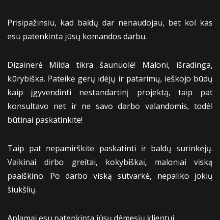
Prisipažinsiu, kad baldų dar nenaudojau, bet kol kas
esu patenkinta jūsų komandos darbu.
Dizainerė Milda tikra šaunuolė! Maloni, išradinga,
kūrybiška. Pateikė gerų idėjų ir patarimų, ieškojo būdų
kaip įgyvendinti nestandartinį projektą, taip pat
konsultavo net ir ne savo darbo valandomis, todėl
būtinai paskatinkite!
Taip pat nepamirškite paskatinti ir baldų surinkėjų.
Vaikinai dirbo greitai, kokybiškai, maloniai viską
paaiškino. Po darbo viską sutvarkė, nepaliko jokių
šiukšlių.
Aplamai esu patenkinta jūsų dėmesiu klientui.