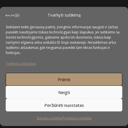
Tvarkyti sutikimą
Siekdami teikti geriausią patirtį, įrenginio informacijai saugoti ir (arba)
pasiekti naudojame tokias technologijas kaip slapukus. Jei sutiksime su
šiomis technologijomis, galėsime apdoroti duomenis, tokius kaip
naršymo elgsena arba unikalūs ID šioje svetainėje. Nesutikimas arba
sutikimo atšaukimas gali neigiamai paveikti tam tikras funkcijas ir
funkcijas.
Tvarkyti paslaugas
Priimti
Neigti
Peržiūrėti nuostatas
Slapukų politika
Privatumo politika
Sekite mus