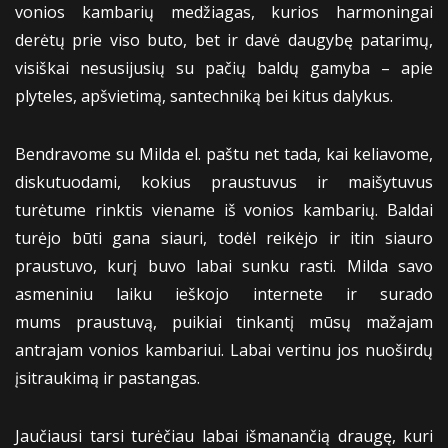
vonios kambarių medžiagas, kurios harmoningai
derėtų prie viso buto, bet ir davė daugybę patarimų,
visiškai nesusijusių su pačių baldų gamyba – apie
plyteles, apšvietimą, santechniką bei kitus dalykus.
Bendravome su Milda el. paštu net tada, kai keliavome,
diskutuodami, kokius praustuvus ir maišytuvus
turėtume rinktis viename iš vonios kambarių. Baldai
turėjo būti gana siauri, todėl reikėjo ir itin siauro
praustuvo, kurį buvo labai sunku rasti. Milda savo
asmeniniu laiku ieškojo internete ir surado
mums praustuvą, puikiai tinkantį mūsų mažajam
antrajam vonios kambariui. Labai vertinu jos nuoširdų
įsitraukimą ir pastangas.
Jaučiausi tarsi turėčiau labai išmanančią draugę, kuri