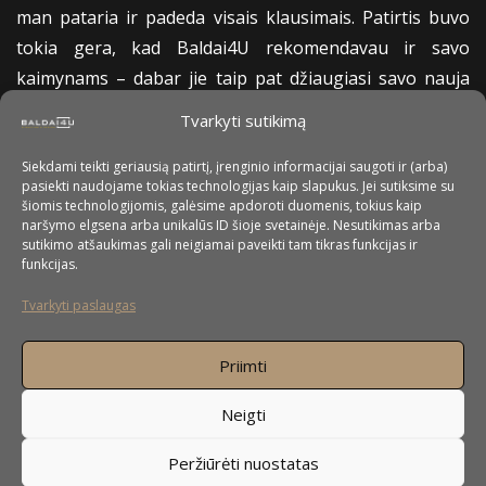
man pataria ir padeda visais klausimais. Patirtis buvo
tokia gera, kad Baldai4U rekomendavau ir savo
kaimynams – dabar jie taip pat džiaugiasi savo nauja
virtuve.
Tvarkyti sutikimą
Siekdami teikti geriausią patirtį, įrenginio informacijai saugoti ir (arba)
Dar kartą ačiū! Jei ateityje man reikės baldų, tikrai
pasiekti naudojame tokias technologijas kaip slapukus. Jei sutiksime su
kreipsiuosi į jus vėl ir tikiuosi, kad Milda vis dar dirbs
šiomis technologijomis, galėsime apdoroti duomenis, tokius kaip
naršymo elgsena arba unikalūs ID šioje svetainėje. Nesutikimas arba
komandoje 🙂
sutikimo atšaukimas gali neigiamai paveikti tam tikras funkcijas ir
funkcijas.
Šilti linkėjimai,
Tvarkyti paslaugas
Lina
Priimti
Neigti
Peržiūrėti nuostatas