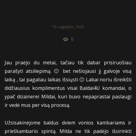
15 rugpjūčio, 2025
0
Jau praėjo du metai, tačiau tik dabar prisiruošiau
parašyti atsiliepimą. 🙂 bet nešiojausi jį galvoje visą
laiką , tai pagaliau laikas išsiųsti 🙂 Labai noriu išreikšti
didžiausius komplimentus visai Baldai4U komandai, o
ypač dizainerei Mildai, kuri buvo nepaprastai paslaugi
ir vedė mus per visą procesą.
Užsisakinėjome baldus dviem vonios kambariams ir
prieškambario spintą. Milda ne tik padėjo išsirinkti