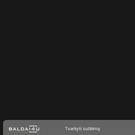
Sekite mus
facebook
instagram
youtube-
tiktok
play
Tvarkyti sutikimą