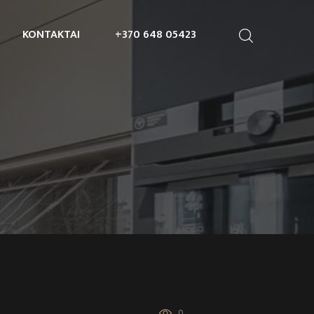
KONTAKTAI
+370 648 05423
0