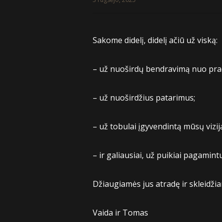
Sakome didelį, didelį ačiū už viską:
– už nuoširdų bendravimą nuo prad
– už nuoširdžius patarimus;
– už tobulai įgyvendintą mūsų vizij
– ir galiausiai, už puikiai pagamin
Džiaugiamės jus atradę ir skleidži
Vaida ir Tomas