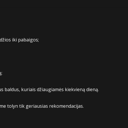
žios iki pabaigos;
ą;
tus baldus, kuriais džiaugiamės kiekvieną dieną.
ame tolyn tik geriausias rekomendacijas.