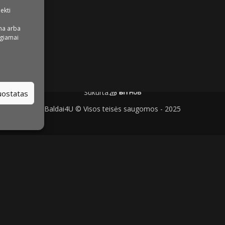
iekti
na arba
igiamai
Sukurta:
nuostatas
Baldai4U © Visos teisės saugomos - 2025