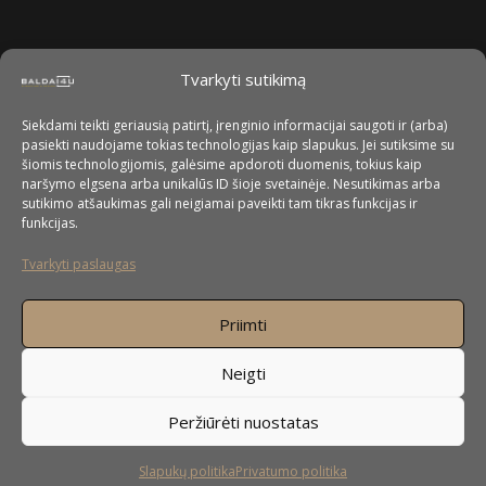
Tvarkyti sutikimą
Siekdami teikti geriausią patirtį, įrenginio informacijai saugoti ir (arba)
pasiekti naudojame tokias technologijas kaip slapukus. Jei sutiksime su
šiomis technologijomis, galėsime apdoroti duomenis, tokius kaip
naršymo elgsena arba unikalūs ID šioje svetainėje. Nesutikimas arba
sutikimo atšaukimas gali neigiamai paveikti tam tikras funkcijas ir
funkcijas.
Tvarkyti paslaugas
Priimti
Neigti
Peržiūrėti nuostatas
Slapukų politika
Privatumo politika