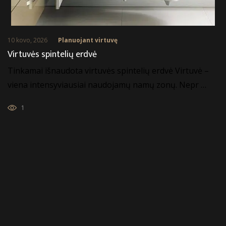
10 kovo, 2026
Planuojant virtuvę
Virtuvės spintelių erdvė
Tinkamai išnaudota virtuvės spintelių erdvė Virtuvė –
viena intensyviausiai naudojamų namų zonų. Nepr …
1