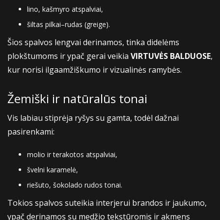
lino, kašmyro atspalviai,
šiltas pilkai–rudas (greige).
Šios spalvos lengvai derinamos, tinka didelėms
plokštumoms ir ypač gerai veikia
VIRTUVĖS BALDUOSE
,
kur norisi ilgaamžiškumo ir vizualinės ramybės.
Žemiški ir natūralūs tonai
Vis labiau stiprėja ryšys su gamta, todėl dažnai
pasirenkami:
molio ir terakotos atspalviai,
švelni karamelė,
riešuto, šokolado rudos tonai.
Tokios spalvos suteikia interjerui brandos ir jaukumo,
ypač derinamos su medžio tekstūromis ir akmens