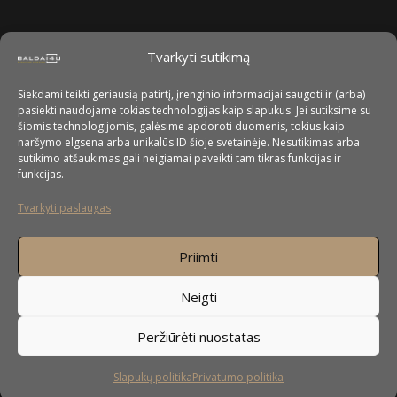
Tvarkyti sutikimą
Siekdami teikti geriausią patirtį, įrenginio informacijai saugoti ir (arba)
pasiekti naudojame tokias technologijas kaip slapukus. Jei sutiksime su
šiomis technologijomis, galėsime apdoroti duomenis, tokius kaip
naršymo elgsena arba unikalūs ID šioje svetainėje. Nesutikimas arba
sutikimo atšaukimas gali neigiamai paveikti tam tikras funkcijas ir
funkcijas.
Tvarkyti paslaugas
Priimti
Neigti
Peržiūrėti nuostatas
Slapukų politika
Privatumo politika