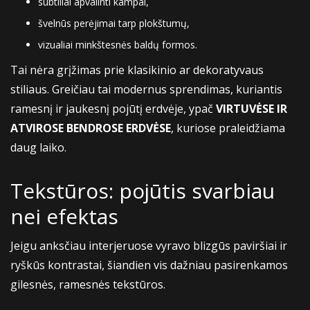
subtiliai apvalinti kampai,
švelnūs perėjimai tarp plokštumų,
vizualiai minkštesnės baldų formos.
Tai nėra grįžimas prie klasikinio ar dekoratyvaus
stiliaus. Greičiau tai modernus sprendimas, kuriantis
ramesnį ir jaukesnį pojūtį erdvėje, ypač
VIRTUVĖSE IR
ATVIROSE BENDROSE ERDVĖSE
, kuriose praleidžiama
daug laiko.
Tekstūros: pojūtis svarbiau
nei efektas
Jeigu anksčiau interjeruose vyravo blizgūs paviršiai ir
ryškūs kontrastai, šiandien vis dažniau pasirenkamos
gilesnės, ramesnės tekstūros.