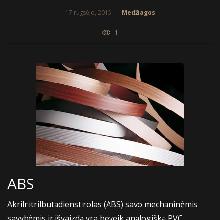
17 rugsėjo, 2015
Medžiagos
1
ABS
Akrilnitrilbutadienstirolas (ABS) savo mechaninėmis
savybėmis ir išvaizda yra beveik analogiška PVC