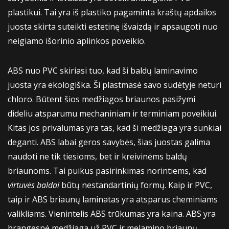
plastikui. Tai yra iš plastiko pagaminta kraštų apdailos
juosta skirta suteikti estetinę išvaizdą ir apsaugoti nuo
neigiamo išorinio aplinkos poveikio.
ABS nuo PVC skiriasi tuo, kad ši baldų laminavimo
juosta yra ekologiška. Ši plastmasė savo sudėtyje neturi
chloro. Būtent šios medžiagos briaunos pasižymi
dideliu atsparumu mechaniniam ir terminiam poveikiui.
Kitas jos privalumas yra tas, kad ši medžiaga yra sunkiai
deganti. ABS labai geros savybės, šias juostas galima
naudoti ne tik tiesioms, bet ir kreivinėms baldų
briaunoms. Tai puikus pasirinkimas norintiems, kad
virtuvės baldai
būtų nestandartinių formų. Kaip ir PVC,
taip ir ABS briaunų laminatas yra atsparus cheminiams
valikliams. Vienintelis ABS trūkumas yra kaina. ABS yra
brangesnė medžiaga už PVC ir melamino briaunų