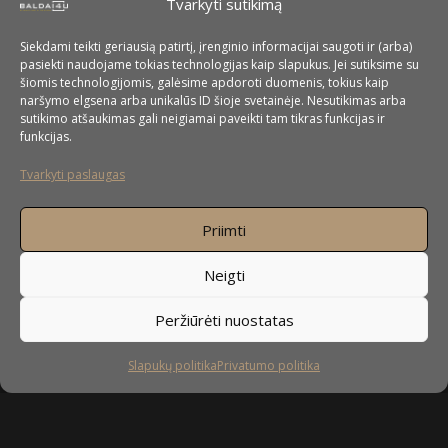
Tvarkyti sutikimą
Siekdami teikti geriausią patirtį, įrenginio informacijai saugoti ir (arba)
pasiekti naudojame tokias technologijas kaip slapukus. Jei sutiksime su
šiomis technologijomis, galėsime apdoroti duomenis, tokius kaip
naršymo elgsena arba unikalūs ID šioje svetainėje. Nesutikimas arba
sutikimo atšaukimas gali neigiamai paveikti tam tikras funkcijas ir
funkcijas.
Tvarkyti paslaugas
Priimti
Neigti
Peržiūrėti nuostatas
Slapukų politika
Privatumo politika
Sekite mus