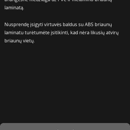
laminatą.
Nusprendę įsigyti virtuvės baldus su ABS briaunų
laminatu turėtumėte įsitikinti, kad nėra likusių atvirų
briaunų vietų.