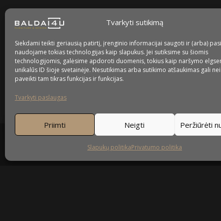
Tvarkyti sutikimą
Kaip prižiūrėti baldus?
Siekdami teikti geriausią patirtį, įrenginio informacijai saugoti ir (arba) pas
naudojame tokias technologijas kaip slapukus. Jei sutiksime su šiomis
Privatumo politika
technologijomis, galėsime apdoroti duomenis, tokius kaip naršymo elgse
unikalūs ID šioje svetainėje. Nesutikimas arba sutikimo atšaukimas gali ne
Slapukų politika
paveikti tam tikras funkcijas ir funkcijas.
Tvarkyti paslaugas
Priimti
Neigti
Peržiūrėti 
Slapukų politika
Privatumo politika