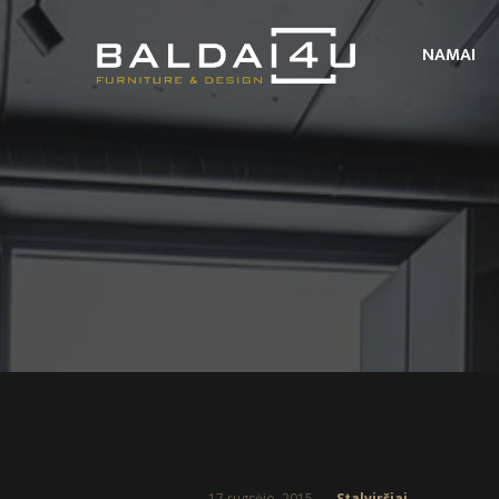
NAMAI
17 rugsėjo, 2015
Stalviršiai