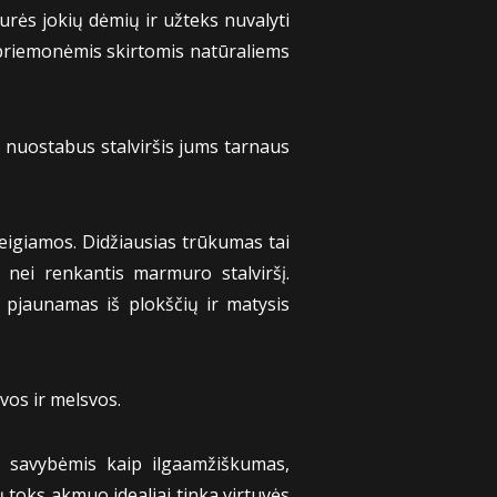
urės jokių dėmių ir užteks nuvalyti
o priemonėmis skirtomis natūraliems
s nuostabus stalviršis jums tarnaus
 neigiamos. Didžiausias trūkumas tai
 nei renkantis marmuro stalviršį.
s pjaunamas iš plokščių ir matysis
svos ir melsvos.
is savybėmis kaip ilgaamžiškumas,
 toks akmuo idealiai tinka virtuvės