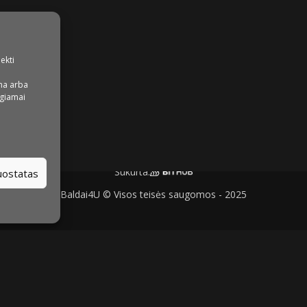
iekti
na arba
igiamai
Sukurta:
nuostatas
Baldai4U © Visos teisės saugomos - 2025