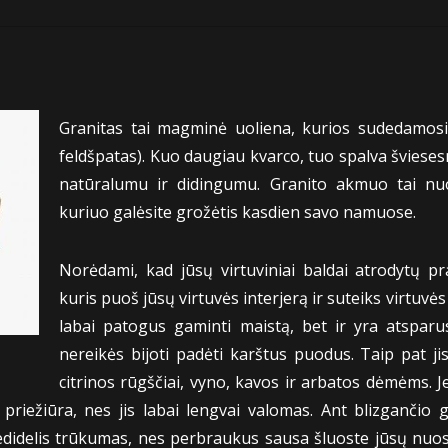
Granitas tai magminė uoliena, kurios sudedamosio
feldšpatas). Kuo daugiau kvarco, tuo spalva šviesesn
natūralumu ir didingumu. Granito akmuo tai nu
kuriuo galėsite grožėtis kasdien savo namuose.
Norėdami, kad jūsų virtuviniai baldai atrodytų pra
kuris puoš jūsų virtuvės interjerą ir suteiks virtuvės
labai patogus gaminti maistą, bet ir yra atsparu
nereikės bijoti padėti karštus puodus. Taip pat ji
citrinos rūgščiai, vyno, kavos ir arbatos dėmėms. J
a priežiūra, nes jis labai lengvai valomas. Ant blizgančio g
didelis trūkumas, nes perbraukus sausa šluoste jūsų nuosta