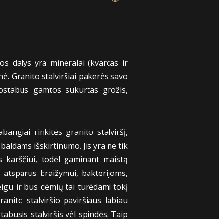
s dalys yra mineralai (kvarcas ir
ė. Granito stalviršiai pakerės savo
ostabus gamtos sukurtas grožis,
bangiai rinkitės granito stalviršį,
 baldams išskirtinumo. Jis yra ne tik
s karščiui, todėl gaminant maistą
s atsparus braižymui, bakterijoms,
eigu ir bus dėmių tai turėdami tokį
ranito stalviršio paviršiaus labiau
busis stalviršis vėl spindės. Taip