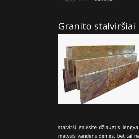
Granito stalviršiai
stalviršį galėsite džiaugtis lengv
matysis vandens dėmės, bet tai ne