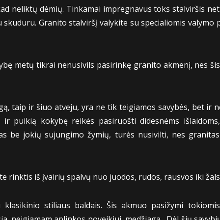
ad neliktų dėmių. Tinkamai impregnavus toks stalviršis net
 skuduru. Granito stalviršį valykite su specialiomis valym
ugybę metų tikrai nenusivils pasirinkę granito akmenį, nes ši
ą, taip ir šiuo atveju, yra ne tik teigiamos savybės, bet ir
ir puikią kokybę reikės pasiruošti didesnėms išlaidoms,
isas be jokių sujungimo žymių, turės nusivilti, nes granita
te rinktis iš įvairių spalvų nuo juodos, rudos, rausvos iki žal
su klasikinio stiliaus baldais. Šis akmuo pasižymi tokiom
sia, neigiamam aplinkos poveikiui, medžiaga. Dėl šių savybių