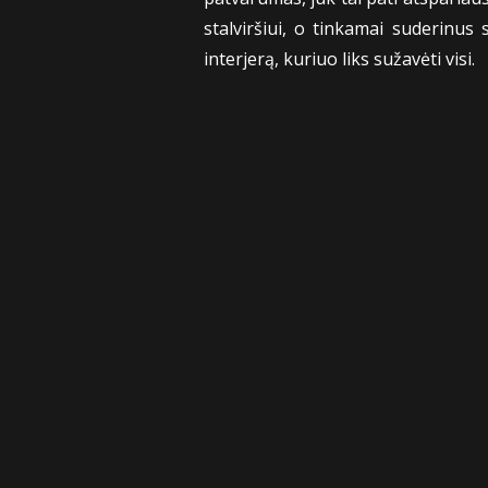
stalviršiui, o tinkamai suderinus
interjerą, kuriuo liks sužavėti visi.
Sekite mus
facebook
instagram
youtube-
tiktok
play