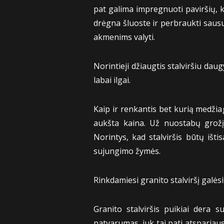
pat galima impregnuoti paviršių, k
drėgna šluoste ir perbraukti sausu
akmenims valyti.
Norintieji džiaugtis stalviršiu da
labai ilgai.
Kaip ir renkantis bet kurią medžiag
aukšta kaina. Už nuostabų grožį 
Norintys, kad stalviršis būtų išt
sujungimo žymės.
Rinkdamiesi granito stalviršį galėsi
Granito stalviršis puikiai dera 
patvarumas, juk tai pati atspariau