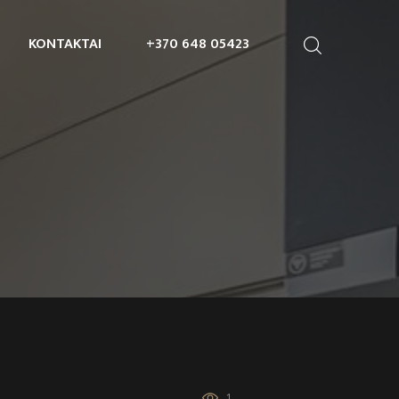
KONTAKTAI
+370 648 05423
1