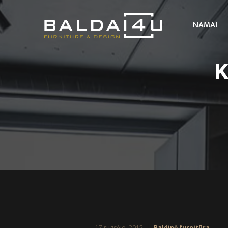
NAMAI
K
17 rugsėjo, 2015
Baldinė furnitūra