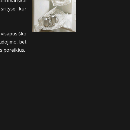
automatiškai
srityse, kur
 visapusiško
udojimo, bet
s poreikius.