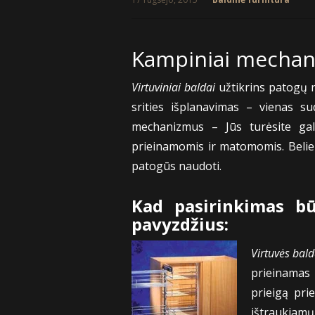
Kampiniai mechan
Virtuviniai baldai
užtikrins patogų n
srities išplanavimas – vienas s
mechanizmus – Jūs turėsite gali
prieinamomis ir matomomis. Belieka
patogūs naudoti.
Kad pasirinkimas b
pavyzdžius:
Virtuvės bal
prieinamas 
prieigą prie
ištraukiamų