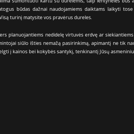
lima sumontuoti kartu su durelėmis, taip lentynėlės bus 
atogus būdas dažnai naudojamiems daiktams laikyti tose 
Visą turinį matysite vos pravėrus dureles.
ers planuojantiems nedidelę virtuvės erdvę ar siekiantiems
tojai siūlo išties nemažą pasirinkimą, apimantį ne tik na
velgti į kainos bei kokybės santykį, tenkinantį Jūsų asmeniniu