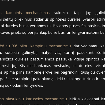
mas kampinis mechanizmas
sukurtas taip, jog galini
i sektų priekinius atidarius spintelės dureles. Svarbu atkre
kai durelės bus atveriamos tik iš vienos pusės. Šis pasirinki
rtuvės prietaisų bei įrankių, kurie bus itin lengvai matomi be
dai
su 90° pilnu kampiniu mechanizmu
, dar vadinamu ka
, suteikia galimybę matyti visą turinį pasukant išorin
andžios durelės pastumiamos pasisuka viduje spintos kar
ėmesį, jog šis mechanizmas nesisuks, jei dureles tvirtai
 apima pilną kampinę erdvę bei pagrindinį įtaisą du dviem
 galėsite sutalpinti pakankamą kiekį reikalingo turinio ir 
ą sukiodami lentynėles.
mo plastikiniu karuselės mechanizmu
leidžia kiekvienai le