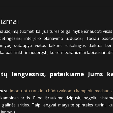
izmai
audojimą tuomet, kai Jūs turėsite galimybę išnaudoti visa
udėtingesnių interjero planavimo užduočių. Tačiau pasi
mybę sutaupyti vietos laikant reikalingus daiktus bei 
 pasirinkti ir nuspręsti, kurie mechanizmai labiausiai atiti
ūtų lengvesnis, pateikiame Jums 
dai
su
įmontuotu rankiniu būdu valdomu kampiniu mechani
kampines sritis. Pilno išraukimo dvipusių bėgelių siste
 galinės srities. Taip lengvai matysite spintelės turinį, ku
 lentynų.