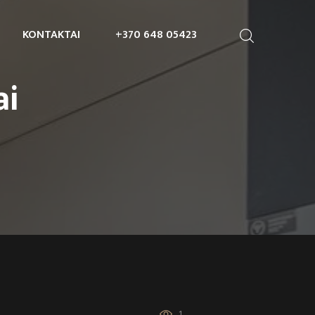
KONTAKTAI
+370 648 05423
ai
1