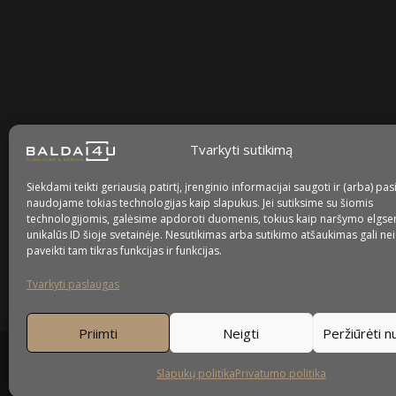
Sekite mus
facebook
instagram
youtube-
tiktok
play
Tvarkyti sutikimą
Kaip prižiūrėti baldus?
Siekdami teikti geriausią patirtį, įrenginio informacijai saugoti ir (arba) pas
naudojame tokias technologijas kaip slapukus. Jei sutiksime su šiomis
Privatumo politika
technologijomis, galėsime apdoroti duomenis, tokius kaip naršymo elgse
unikalūs ID šioje svetainėje. Nesutikimas arba sutikimo atšaukimas gali ne
Slapukų politika
paveikti tam tikras funkcijas ir funkcijas.
Tvarkyti paslaugas
Priimti
Neigti
Peržiūrėti 
Slapukų politika
Privatumo politika