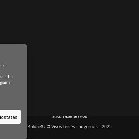
iekti
na arba
igiamai
Sukurta:
nuostatas
Baldai4U © Visos teisės saugomos - 2025