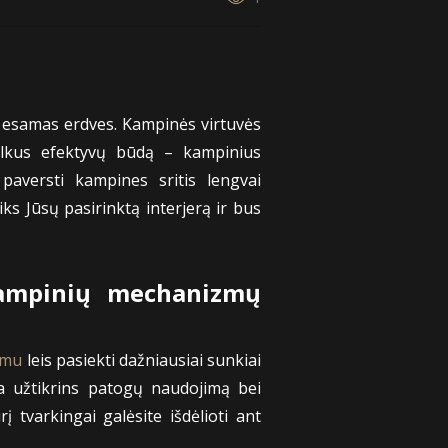
s esamas erdves. Kampinės virtuvės
telkus efektyvų būdą – kampinius
paversti kampines sritis lengvai
ks Jūsų pasirinktą interjerą ir bus
kampinių mechanizmų
zmu
leis pasiekti dažniausiai sunkiai
ma užtikrins patogų naudojimą bei
rį tvarkingai galėsite išdėlioti ant