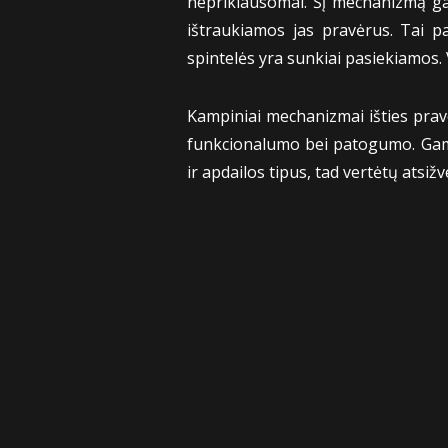
nepriklausomai. Šį mechanizmą ga
ištraukiamos jas pravėrus. Tai p
spintelės yra sunkiai pasiekiamos. 
Kampiniai mechanizmai išties prav
funkcionalumo bei patogumo. Gamin
ir apdailos tipus, tad vertėtų atsiž