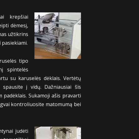
ai krepšiai
ipti dėmesį,
mas užtikrins
i pasiekiami.
ruselės tipo
į spintelės
tu su karuselės dėklais. Vertėtų
 spausite į vidų. Dažniausiai šis
 padėklais. Sukamoji ašis pravarti
lengvai kontroliuosite matomumą bei
ntynai judėti