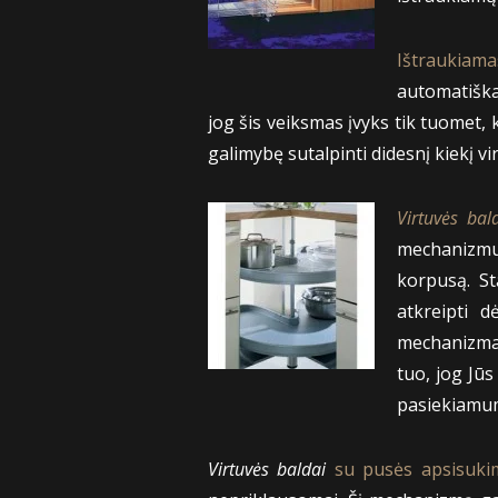
Ištraukia
automatiška
jog šis veiksmas įvyks tik tuomet, 
galimybę sutalpinti didesnį kiekį vi
Virtuvės bal
mechanizmu
korpusą. St
atkreipti d
mechanizmas
tuo, jog Jūs
pasiekiamum
Virtuvės baldai
su pusės apsisuki