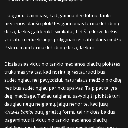
Dauguma baiminasi, kad gaminant vidutinio tankio
medienos plaušų plokštes gaunamas formaldehidinių
dervų kiekis gali kenkti sveikatai, bet šių dervų kiekis
yra labai nedidelis ir jis prilyginamas natūralaus medžio
išskiriamam formaldehidinių dervų kiekiui.
Didžiausias vidutinio tankio medienos plaušų plokštės
trūkumas yra tas, kad norint ją restauruoti bus
sudėtingiau, nei pavyzdžiui, natūralaus medžio plokštę,
nes bus sudėtingiau parinkti spalvas. Taip pat tai yra
degi medžiaga. Tačiau teigiamų savybių ši plokštė turi
daugiau negu neigiamų. Jeigu nenorite, kad jūsų
virtuvės baldai
būtų griežtų formų tai rinkitės baldus
pagamintus iš vidutinio tankio medienos plaušų