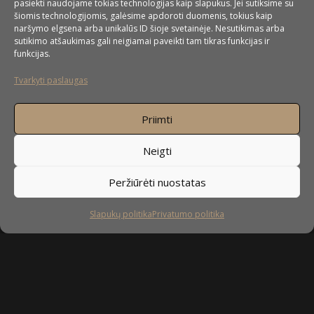
pasiekti naudojame tokias technologijas kaip slapukus. Jei sutiksime su
šiomis technologijomis, galėsime apdoroti duomenis, tokius kaip
naršymo elgsena arba unikalūs ID šioje svetainėje. Nesutikimas arba
sutikimo atšaukimas gali neigiamai paveikti tam tikras funkcijas ir
funkcijas.
Tvarkyti paslaugas
Priimti
Neigti
Peržiūrėti nuostatas
Slapukų politika
Privatumo politika
Sekite mus
facebook
instagram
youtube-
tiktok
play