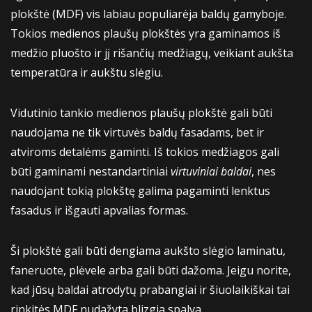
plokštė (MDF) vis labiau populiarėja baldų gamyboje.
Tokios medienos plaušų plokštės yra gaminamos iš
medžio pluošto ir jį rišančių medžiagų, veikiant aukšta
temperatūra ir aukštu slėgiu.
Vidutinio tankio medienos plaušų plokštė gali būti
naudojama ne tik virtuvės baldų fasadams, bet ir
atviroms detalėms gaminti. Iš tokios medžiagos gali
būti gaminami nestandartiniai
virtuviniai baldai
, nes
naudojant tokią plokštę galima pagaminti lenktus
fasadus ir išgauti apvalias formas.
Ši plokštė gali būti dengiama aukšto slėgio laminatu,
faneruote, plėvele arba gali būti dažoma. Jeigu norite,
kad jūsų baldai atrodytų prabangiai ir šiuolaikiškai tai
rinkitės MDF nudažyta blizgia spalva.