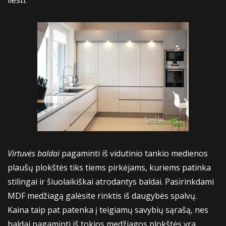
liesti.
Virtuvės baldai
pagaminti iš vidutinio tankio medienos
plaušų plokštės tiks tiems pirkėjams, kuriems patinka
stilingai ir šiuolaikiškai atrodantys baldai. Pasirinkdami
MDF medžiagą galėsite rinktis iš daugybės spalvų.
Kaina taip pat patenka į teigiamų savybių sąrašą, nes
baldai pagaminti iš tokios medžiagos plokštės yra