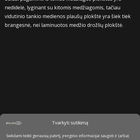
nedidelė, lyginant su kitomis medžiagomis, tačiau
vidutinio tankio medienos plaušų plokštė yra šiek tiek
brangesnė, nei laminuotos medžio drožlių plokštė.
Tvarkyti sutikimą
Siekdami teikti geriausią patirtį, įrenginio informacijai saugoti ir (arba)