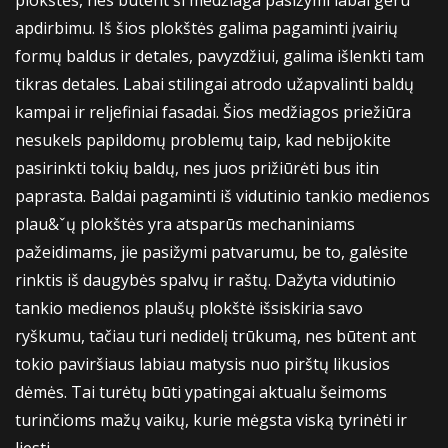
plokštės, nes būtent ši medžiaga pasižymi labai geru
apdirbimu. Iš šios plokštės galima pagaminti įvairių
formų baldus ir detales, pavyzdžiui, galima išlenkti tam
tikras detales. Labai stilingai atrodo užapvalinti baldų
kampai ir reljefiniai fasadai. Šios medžiagos priežiūra
nesukels papildomų problemų taip, kad nebijokite
pasirinkti tokių baldų, nes juos prižiūrėti bus itin
paprasta. Baldai pagaminti iš vidutinio tankio medienos
plau&ˇų plokštės yra atsparūs mechaniniams
pažeidimams, jie pasižymi patvarumu, be to, galėsite
rinktis iš daugybės spalvų ir raštų. Dažyta vidutinio
tankio medienos plaušų plokštė išsiskiria savo
ryškumu, tačiau turi nedidelį trūkumą, nes būtent ant
tokio paviršiaus labiau matysis nuo pirštų likusios
dėmės. Tai turėtų būti ypatingai aktualu šeimoms
turinčioms mažų vaikų, kurie mėgsta viską tyrinėti ir