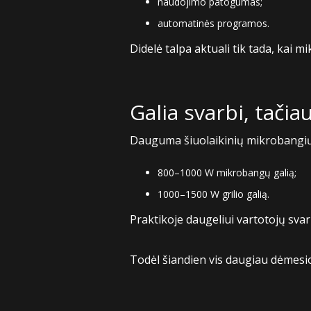
naudojimo patogumas;
automatinės programos.
Didelė talpa aktuali tik tada, kai 
Galia svarbi, tačia
Dauguma šiuolaikinių mikrobangių 
800–1000 W mikrobangų galią;
1000–1500 W grilio galią.
Praktikoje daugeliui vartotojų svar
Todėl šiandien vis daugiau dėmesio