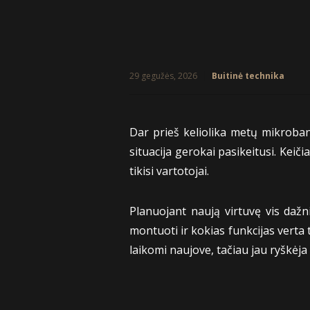
29 gegužės, 2026
Buitinė technika
Dar prieš keliolika metų mikrobang
situacija gerokai pasikeitusi. Keiči
tikisi vartotojai.
Planuojant naują virtuvę vis dažni
montuoti ir kokias funkcijas verta 
laikomi naujove, tačiau jau ryškėja 