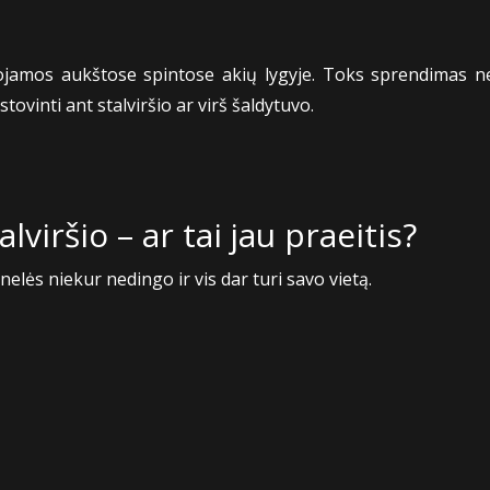
mos aukštose spintose akių lygyje. Toks sprendimas ne t
vinti ant stalviršio ar virš šaldytuvo.
viršio – ar tai jau praeitis?
lės niekur nedingo ir vis dar turi savo vietą.