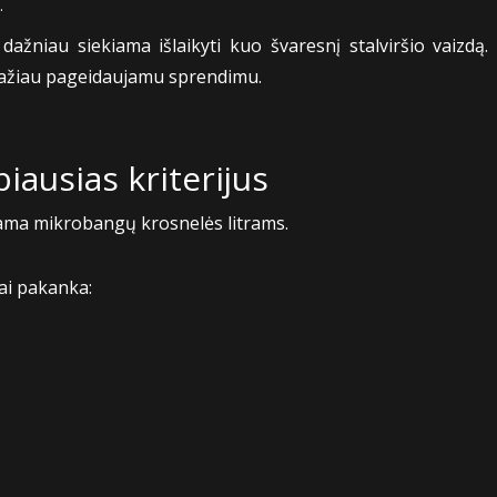
.
ažniau siekiama išlaikyti kuo švaresnį stalviršio vaizdą. D
ažiau pageidaujamu sprendimu.
iausias kriterijus
ama mikrobangų krosnelės litrams.
ai pakanka: