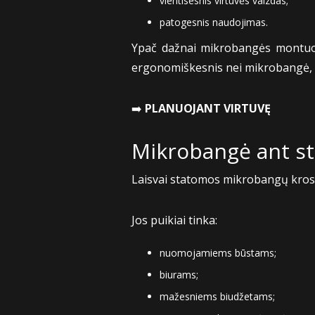
vientisesnis virtuvės vaizdas;
patogesnis naudojimas.
Ypač dažnai mikrobangės montuoja
ergonomiškesnis nei mikrobangė, sto
➡️
PLANUOJANT VIRTUVĘ
Mikrobangė ant stal
Laisvai statomos mikrobangų krosne
Jos puikiai tinka:
nuomojamiems būstams;
biurams;
mažesniems biudžetams;