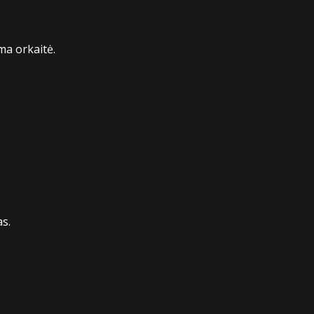
ma orkaitė.
as.