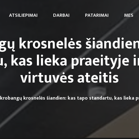
ATSILIEPIMAI
DARBAI
PATARIMAI
MES
ų krosnelės šiandien
, kas lieka praeityje i
virtuvės ateitis
krobangų krosnelės šiandien: kas tapo standartu, kas lieka pra