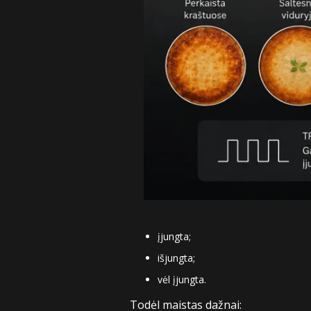
įjungta;
išjungta;
vėl įjungta.
Todėl maistas dažnai: