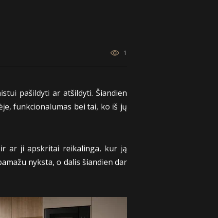
1
ui pašildyti ar atšildyti. Šiandien
ėje, funkcionalumas bei tai, ko iš jų
 ar ji apskritai reikalinga, kur ją
 pamažu nyksta, o dalis šiandien dar