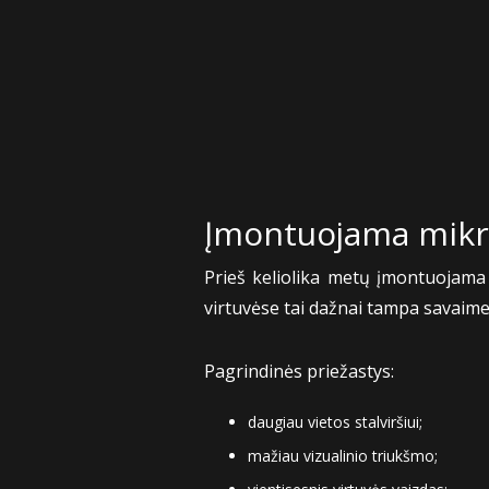
Įmontuojama mikr
Prieš keliolika metų įmontuojam
virtuvėse tai dažnai tampa savai
Pagrindinės priežastys:
daugiau vietos stalviršiui;
mažiau vizualinio triukšmo;