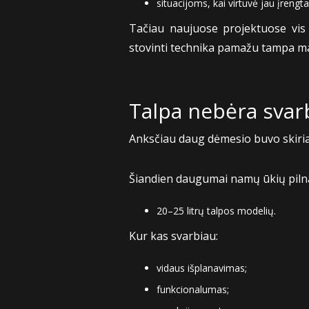
situacijoms, kai virtuvė jau įrengta
Tačiau naujuose projektuose vis d
stovinti technika pamažu tampa m
Talpa nebėra svarb
Anksčiau daug dėmesio buvo skiri
Šiandien daugumai namų ūkių piln
20–25 litrų talpos modelių.
Kur kas svarbiau:
vidaus išplanavimas;
funkcionalumas;