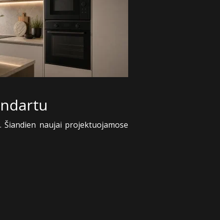
andartu
 Šiandien naujai projektuojamose