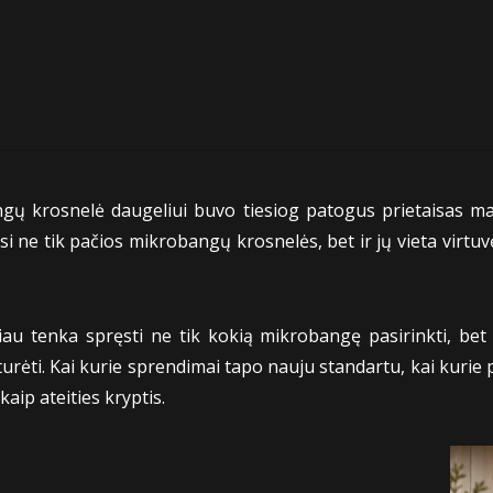
ų krosnelė daugeliui buvo tiesiog patogus prietaisas maist
asi ne tik pačios mikrobangų krosnelės, bet ir jų vieta virtuv
au tenka spręsti ne tik kokią mikrobangę pasirinkti, bet ir
turėti. Kai kurie sprendimai tapo nauju standartu, kai kurie
kaip ateities kryptis.