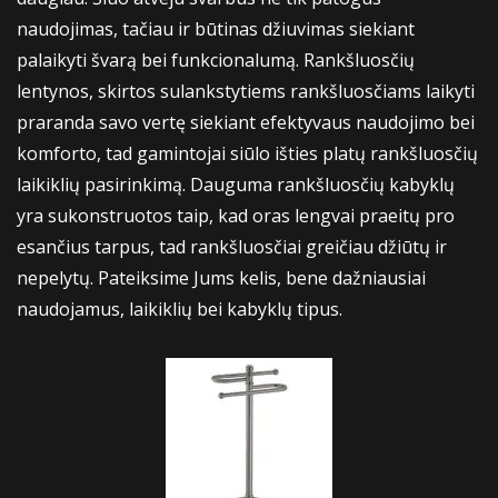
naudojimas, tačiau ir būtinas džiuvimas siekiant
palaikyti švarą bei funkcionalumą. Rankšluosčių
lentynos, skirtos sulankstytiems rankšluosčiams laikyti
praranda savo vertę siekiant efektyvaus naudojimo bei
komforto, tad gamintojai siūlo išties platų rankšluosčių
laikiklių pasirinkimą. Dauguma rankšluosčių kabyklų
yra sukonstruotos taip, kad oras lengvai praeitų pro
esančius tarpus, tad rankšluosčiai greičiau džiūtų ir
nepelytų. Pateiksime Jums kelis, bene dažniausiai
naudojamus, laikiklių bei kabyklų tipus.