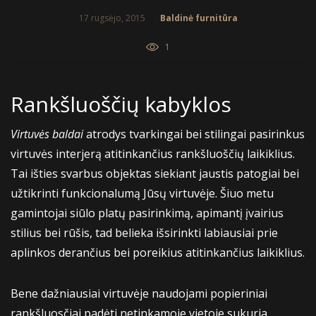
17 rugsėjo, 2015
Baldinė furnitūra
1
Rankšluoščių kabyklos
Virtuvės baldai
atrodys tvarkingai bei stilingai pasirinkus
virtuvės interjerą atitinkančius rankšluoščių laikiklius.
Tai išties svarbus objektas siekiant jaustis patogiai bei
užtikrinti funkcionalumą Jūsų virtuvėje. Šiuo metu
gamintojai siūlo platų pasirinkimą, apimantį įvairius
stilius bei rūšis, tad belieka išsirinkti labiausiai prie
aplinkos derančius bei poreikius atitinkančius laikiklius.
Bene dažniausiai virtuvėje naudojami popieriniai
rankšluosčiai padėti netinkamoje vietoje sukuria