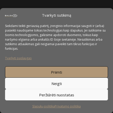
Tvarkyti sutikimą
Siekdami teikti geriausią patirtį, įrenginio informacijai saugoti ir (arba)
pasiekti naudojame tokias technologijas kaip slapukus. Jei sutiksime su
šiomis technologijomis, galėsime apdoroti duomenis, tokius kaip
naršymo elgsena arba unikalūs ID šioje svetainėje. Nesutikimas arba
sutikimo atšaukimas gali neigiamai paveikti tam tikras funkcijas ir
funkcijas.
Tvarkyti paslaugas
Priimti
Neigti
Peržiūrėti nuostatas
Slapukų politika
Privatumo politika