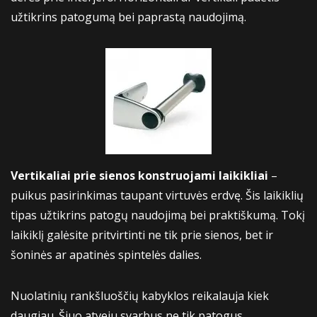
užtikrins patogumą bei paprastą naudojimą.
Vertikaliai prie sienos konstruojami laikikliai
–
puikus pasirinkimas taupant virtuvės erdvę. Šis laikiklių
tipas užtikrins patogų naudojimą bei praktiškumą. Tokį
laikiklį galėsite pritvirtinti ne tik prie sienos, bet ir
šoninės ar apatinės spintelės dalies.
Nuolatinių rankšluoščių kabyklos reikalauja kiek
daugiau. Šiuo atveju svarbus ne tik patogus