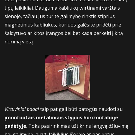
tipų laikikliai. Dauguma kabliukų tvirtinami varžtais
sienoje, tačiau Jūs turite galimybę rinktis stiprius
magnetinius kabliukus, kuriuos galėsite pridėti prie
šaldytuvo ar kitos įrangos bei bet kada perkelti į kitą
norimą vietą.
Virtuviniai badai
taip pat gali būti patogūs naudoti su
įmontuotais metaliniais stypais horizontalioje
padėtyje
. Toks pasirinkimas užtikrins lengvą džiuvimą
bei galimybę laikyti laikiklius išorėje ar paslėptus