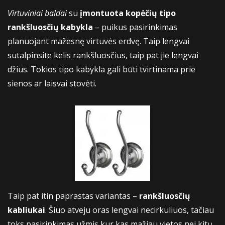
Virtuviniai baldai
su
įmontuota kopėčių tipo
rankšluosčių kabykla
– puikus pasirinkimas
planuojant mažesnę virtuvės erdvę. Taip lengvai
sutalpinsite kelis rankšluosčius, taip pat jie lengvai
džius. Tokios tipo kabykla gali būti tvirtinama prie
sienos ar laisvai stovėti.
Taip pat itin paprastas variantas –
rankšluosčių
kabliukai
. Šiuo atveju oras lengvai necirkuliuos, tačiau
toks pasirinkimas užmis kur kas mažiau vietos nei kitų