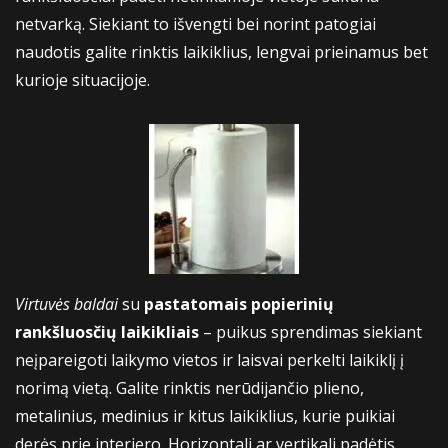
netvarką. Siekiant to išvengti bei norint patogiai
naudotis galite rinktis laikiklius, lengvai prieinamus bet
kurioje situacijoje.
Virtuvės baldai
su
pastatomais popierinių
rankšluosčių laikikliais
– puikus sprendimas siekiant
neįpareigoti laikymo vietos ir laisvai perkelti laikiklį į
norimą vietą. Galite rinktis nerūdijančio plieno,
metalinius, medinius ir kitus laikiklius, kurie puikiai
derės prie interjero. Horizontali ar vertikali padėtis