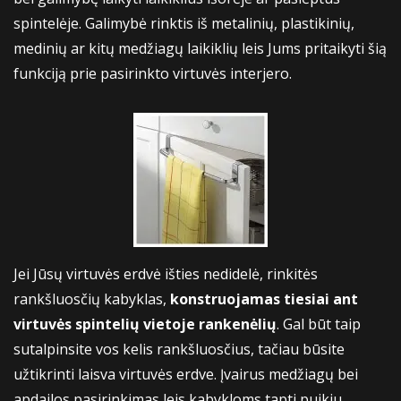
spintelėje. Galimybė rinktis iš metalinių, plastikinių,
medinių ar kitų medžiagų laikiklių leis Jums pritaikyti šią
funkciją prie pasirinkto virtuvės interjero.
Jei Jūsų virtuvės erdvė išties nedidelė, rinkitės
rankšluosčių kabyklas,
konstruojamas tiesiai ant
virtuvės spintelių vietoje rankenėlių
. Gal būt taip
sutalpinsite vos kelis rankšluosčius, tačiau būsite
užtikrinti laisva virtuvės erdve. Įvairus medžiagų bei
apdailos pasirinkimas leis kabykloms tapti puikiu