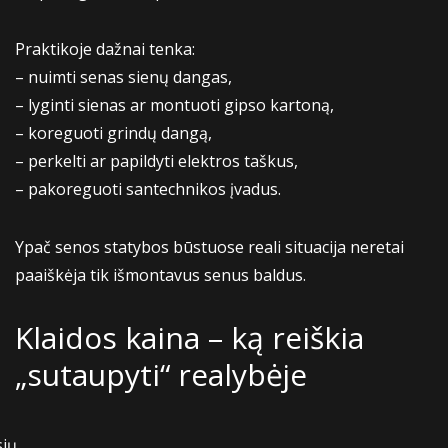
Praktikoje dažnai tenka:
– nuimti senas sienų dangas,
– lyginti sienas ar montuoti gipso kartoną,
– koreguoti grindų dangą,
– perkelti ar papildyti elektros taškus,
– pakoreguoti santechnikos įvadus.
Ypač senos statybos būstuose reali situacija neretai
paaiškėja tik išmontavus senus baldus.
Klaidos kaina – ką reiškia
„sutaupyti“ realybėje
sių