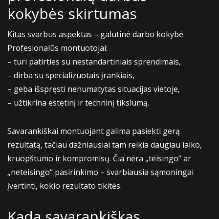
kokybės skirtumas
Kitas svarbus aspektas – galutinė darbo kokybė.
Profesionalūs montuotojai:
– turi patirties su nestandartiniais sprendimais,
– dirba su specializuotais įrankiais,
– geba išspręsti nenumatytas situacijas vietoje,
– užtikrina estetinį ir techninį tikslumą.
Savarankiškai montuojant galima pasiekti gerą
rezultatą, tačiau dažniausiai tam reikia daugiau laiko,
kruopštumo ir kompromisų. Čia nėra „teisingo“ ar
„neteisingo“ pasirinkimo – svarbiausia sąmoningai
įvertinti, kokio rezultato tikitės.
Kada savarankiškas