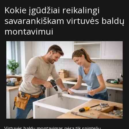
Kokie įgūdžiai reikalingi
savarankiškam virtuvės baldų
montavimui
Virtuvės baldų montavimas nėra tik spintelių