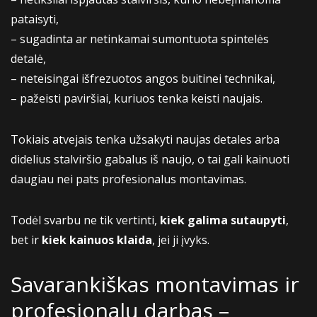
pataisyti,
– sugadinta ar netinkamai sumontuota spintelės
detalė,
– neteisingai išfrezuotos angos buitinei technikai,
– pažeisti paviršiai, kuriuos tenka keisti naujais.
Tokiais atvejais tenka užsakyti naujas detales arba
didelius stalviršio gabalus iš naujo, o tai gali kainuoti
daugiau nei pats profesionalus montavimas.
Todėl svarbu ne tik vertinti,
kiek galima sutaupyti
,
bet ir
kiek kainuos klaida
, jei ji įvyks.
Savarankiškas montavimas ir
profesionalų darbas –