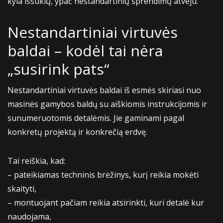
kyla iššūkių, ypač nestandartinių sprendimų atveju.
Nestandartiniai virtuvės
baldai – kodėl tai nėra
„susirink pats“
Nestandartiniai virtuvės baldai iš esmės skiriasi nuo
masinės gamybos baldų su aiškiomis instrukcijomis ir
sunumeruotomis detalėmis. Jie gaminami pagal
konkretų projektą ir konkrečią erdvę.
Tai reiškia, kad:
– pateikiamas techninis brėžinys, kurį reikia mokėti
skaityti,
– montuojant pačiam reikia atsirinkti, kuri detalė kur
naudojama,