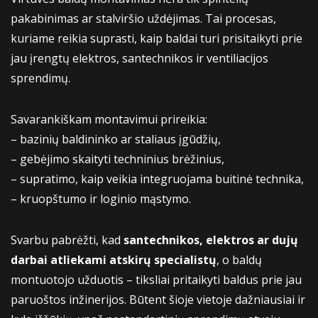
pakabinimas ar stalviršio uždėjimas. Tai procesas,
kuriame reikia suprasti, kaip baldai turi prisitaikyti prie
jau įrengtų elektros, santechnikos ir ventiliacijos
sprendimų.
Savarankiškam montavimui prireikia:
– bazinių baldininko ar staliaus įgūdžių,
– gebėjimo skaityti techninius brėžinius,
– supratimo, kaip veikia integruojama buitinė technika,
– kruopštumo ir loginio mąstymo.
Svarbu pabrėžti, kad
santechnikos, elektros ar dujų
darbai atliekami atskirų specialistų
, o baldų
montuotojo užduotis – tiksliai pritaikyti baldus prie jau
paruoštos inžinerijos. Būtent šioje vietoje dažniausiai ir