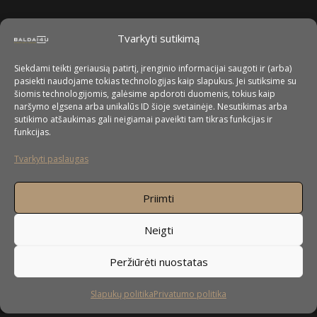
Tvarkyti sutikimą
Siekdami teikti geriausią patirtį, įrenginio informacijai saugoti ir (arba)
pasiekti naudojame tokias technologijas kaip slapukus. Jei sutiksime su
šiomis technologijomis, galėsime apdoroti duomenis, tokius kaip
naršymo elgsena arba unikalūs ID šioje svetainėje. Nesutikimas arba
sutikimo atšaukimas gali neigiamai paveikti tam tikras funkcijas ir
funkcijas.
Tvarkyti paslaugas
Priimti
Neigti
Peržiūrėti nuostatas
Slapukų politika
Privatumo politika
Sekite mus