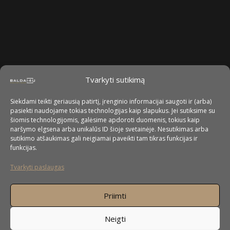
Tvarkyti sutikimą
Siekdami teikti geriausią patirtį, įrenginio informacijai saugoti ir (arba)
pasiekti naudojame tokias technologijas kaip slapukus. Jei sutiksime su
šiomis technologijomis, galėsime apdoroti duomenis, tokius kaip
naršymo elgsena arba unikalūs ID šioje svetainėje. Nesutikimas arba
sutikimo atšaukimas gali neigiamai paveikti tam tikras funkcijas ir
funkcijas.
Tvarkyti paslaugas
Priimti
Neigti