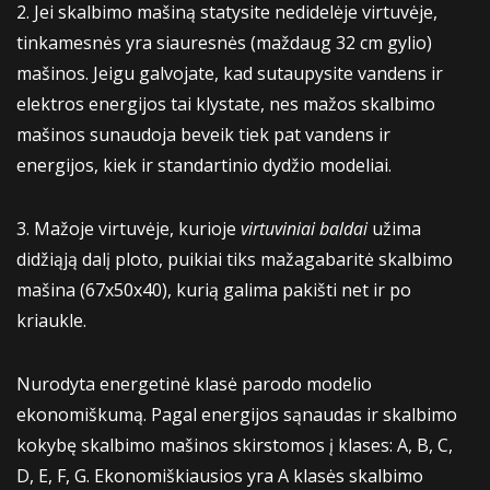
2. Jei skalbimo mašiną statysite nedidelėje virtuvėje,
tinkamesnės yra siauresnės (maždaug 32 cm gylio)
mašinos. Jeigu galvojate, kad sutaupysite vandens ir
elektros energijos tai klystate, nes mažos skalbimo
mašinos sunaudoja beveik tiek pat vandens ir
energijos, kiek ir standartinio dydžio modeliai.
3. Mažoje virtuvėje, kurioje
virtuviniai baldai
užima
didžiąją dalį ploto, puikiai tiks mažagabaritė skalbimo
mašina (67x50x40), kurią galima pakišti net ir po
kriaukle.
Nurodyta energetinė klasė parodo modelio
ekonomiškumą. Pagal energijos sąnaudas ir skalbimo
kokybę skalbimo mašinos skirstomos į klases: A, B, C,
D, E, F, G. Ekonomiškiausios yra A klasės skalbimo