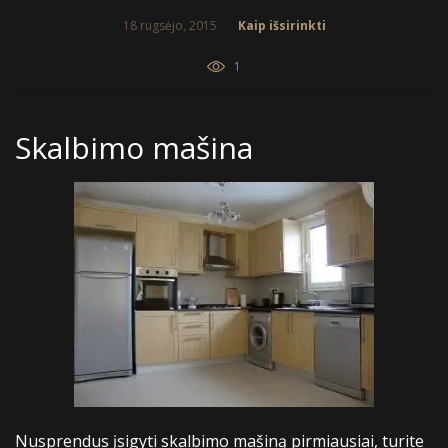
18 rugsėjo, 2015
Kaip išsirinkti
1
Skalbimo mašina
Nusprendus įsigyti skalbimo mašiną pirmiausiai, turite