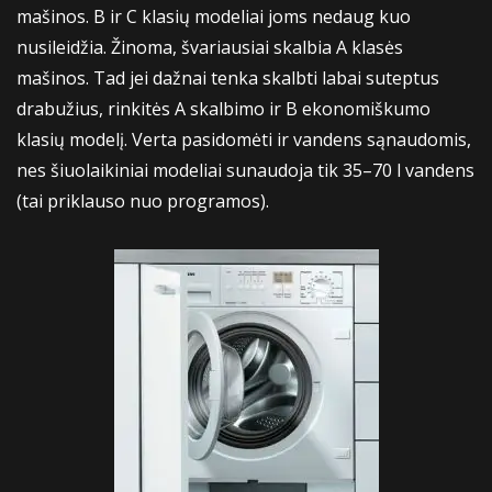
mašinos. B ir C klasių modeliai joms nedaug kuo
nusileidžia. Žinoma, švariausiai skalbia A klasės
mašinos. Tad jei dažnai tenka skalbti labai suteptus
drabužius, rinkitės A skalbimo ir B ekonomiškumo
klasių modelį. Verta pasidomėti ir vandens sąnaudomis,
nes šiuolaikiniai modeliai sunaudoja tik 35–70 l vandens
(tai priklauso nuo programos).