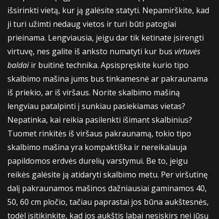
išsirinkti vietą, kur ją galėsite statyti. Nepamirškite, kad
ji turi užimti nedaug vietos ir turi būti patogiai
prieinama. Lengviausia, jeigu dar tik ketinate įsirengti
virtuvę, nes galite iš anksto numatyti kur bus
virtuvės
baldai
ir buitinė technika. Apsispręskite kurio tipo
skalbimo mašina jums bus tinkamesnė ar pakraunama
iš priekio, ar iš viršaus. Norite skalbimo mašiną
lengviau patalpinti į sunkiau pasiekiamas vietas?
Nepatinka, kai reikia pasilenkti išimant skalbinius?
Tuomet rinkitės iš viršaus pakraunamą, tokio tipo
skalbimo mašina yra kompaktiška ir nereikalauja
papildomos erdvės durelių varstymui. Be to, jeigu
reikės galėsite ją atidaryti skalbimo metu. Per viršutinę
dalį pakraunamos mašinos dažniausiai gaminamos 40,
50, 60 cm pločio, tačiau paprastai jos būna aukštesnės,
todėl įsitikinkite, kad jos aukštis labai nesiskirs nei jūsų