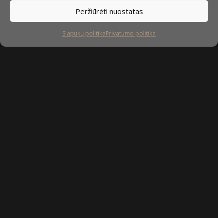
Peržiūrėti nuostatas
Slapukų politika
Privatumo politika
Sekite mus
facebook
instagram
youtube-
tiktok
play
Kaip prižiūrėti baldus?
Privatumo politika
Slapukų politika