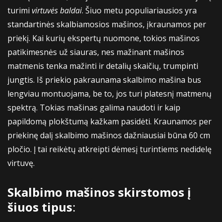
turimi
virtuvės baldai
. Šiuo metu populiariausios yra
standartinės skalbiamosios mašinos, įkraunamos per
priekį. Kai kurių ekspertų nuomone, tokios mašinos
patikimesnės už siauras, nes mažinant mašinos
matmenis tenka mažinti ir detalių skaičių, trumpinti
jungtis. Iš priekio pakraunama skalbimo mašina bus
lengviau montuojama, be to, jos turi platesnį matmenų
spektrą. Tokias mašinas galima naudoti ir kaip
papildomą plokštumą kažkam pasidėti. Kraunamos per
priekinę dalį skalbimo mašinos dažniausiai būna 60 cm
pločio. Į tai reikėtų atkreipti dėmesį turintiems nedidelę
virtuvę.
Skalbimo mašinos skirstomos į
šiuos tipus
: