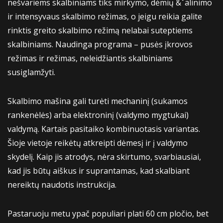
nešvariems skalbiniams tiks mirkymo, dėmių &ˇalinimo
ir intensyvaus skalbimo režimas, o jeigu reikia galite
rinktis greito skalbimo režimą nelabai suteptiems
skalbiniams. Naudinga programa – pusės įkrovos
režimas ir režimas, neleidžiantis skalbiniams
susiglamžyti.
Skalbimo mašina gali turėti mechaninį (sukamos
rankenėlės) arba elektroninį (valdymo mygtukai)
valdymą. Kartais pasitaiko kombinuotasis variantas.
Šioje vietoje reikėtų atkreipti dėmesį ir į valdymo
skydelį. Kaip jis atrodys, nėra skirtumo, svarbiausiai,
kad jis būtų aiškus ir suprantamas, kad skalbiant
nereiktų naudotis instrukcija.
Pastaruoju metu ypač populiari plati 60 cm pločio, bet