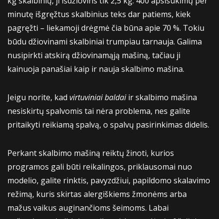
kg skalbinių, ji išdžiovins tik 2,5 kg. 400 apsisukimų per
minutę išgręžtus skalbinius teks dar patiems, kiek
pagręžti – liekamoji drėgmė čia būna apie 70 %. Tokiu
būdu džiovinami skalbiniai trumpiau tarnauja. Galima
nusipirkti atskirą džiovinamąją mašiną, tačiau ji
kainuoja panašiai kaip ir nauja skalbimo mašina.
Jeigu norite, kad
virtuviniai baldai
ir skalbimo mašina
nesiskirtų spalvomis tai nėra problema, nes galite
pritaikyti reikiamą spalvą, o spalvų pasirinkimas didelis.
Perkant skalbimo mašiną reiktų žinoti, kurios
programos gali būti reikalingos, priklausomai nuo
modelio, galite rinktis, pavyzdžiui, papildomo skalavimo
režimą, kuris skirtas alergiškiems žmonėms arba
mažus vaikus auginančioms šeimoms. Labai