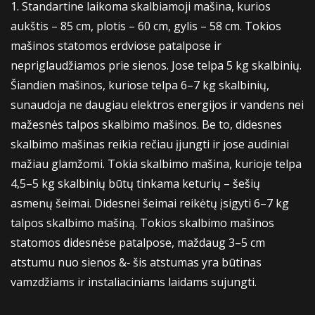
1. Standartine laikoma skalbiamoji mašina, kurios
aukštis – 85 cm, plotis – 60 cm, gylis – 58 cm. Tokios
mašinos statomos erdviose patalpose ir
nepriglaudžiamos prie sienos. Jose telpa 5 kg skalbinių.
Šiandien mašinos, kuriose telpa 6–7 kg skalbinių,
sunaudoja ne daugiau elektros energijos ir vandens nei
mažesnės talpos skalbimo mašinos. Be to, didesnes
skalbimo mašinas reikia rečiau įjungti ir jose audiniai
mažiau glamžomi. Tokia skalbimo mašina, kurioje telpa
4,5–5 kg skalbinių būtų tinkama keturių – šešių
asmenų šeimai. Didesnei šeimai reikėtų įsigyti 6–7 kg
talpos skalbimo mašiną. Tokios skalbimo mašinos
statomos didesnėse patalpose, maždaug 3–5 cm
atstumu nuo sienos &‐ šis atstumas yra būtinas
vamzdžiams ir instaliaciniams laidams sujungti.