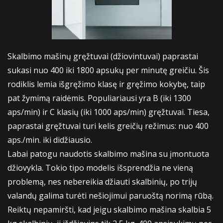
Skalbimo mašinų gręžtuvai (džiovintuvai) paprastai
sukasi nuo 400 iki 1800 apsukų per minutę greičiu. Šis
rodiklis lemia išgręžimo klasę ir gręžimo kokybę, taip
pat žymimą raidėmis. Populiariausi yra B (iki 1300
aps/min) ir C klasių (iki 1000 aps/min) gręžtuvai. Tiesa,
paprastai gręžtuvai turi kelis greičių režimus: nuo 400
aps./min. iki didžiausio.
Labai patogu naudotis skalbimo mašina su įmontuota
džiovykla. Tokio tipo modelis išsprendžia ne vieną
problemą, nes nebereikia džiauti skalbinių, po trijų
valandų galima turėti nešiojimui paruoštą norimą rūbą.
Reiktų nepamiršti, kad jeigu skalbimo mašina skalbia 5