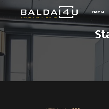
NAMAI
St
4 rugsėjo, 2015
D.U.K