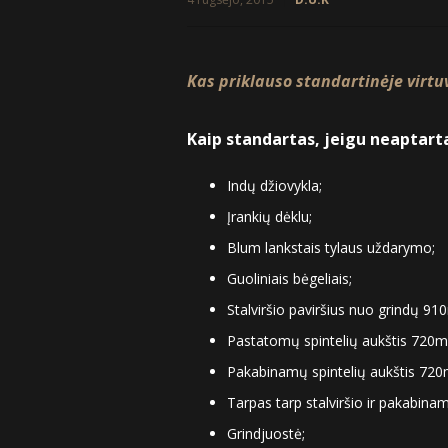
Kas priklauso standartinėje virtu
Kaip standartas, jeigu neaptart
Indų džiovykla;
Įrankių dėklu;
Blum lankstais tylaus uždarymo;
Guoliniais bėgeliais;
Stalviršio paviršius nuo grindų 9
Pastatomų spintelių aukštis 720
Pakabinamų spintelių aukštis 72
Tarpas tarp stalviršio ir pakabin
Grindjuostė;