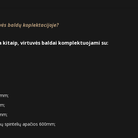
vės baldų koplektacijoje?
a kitaip, virtuvės baldai komplektuojami su:
10mm;
mm;
0mm;
amų spintelių apačios 600mm;