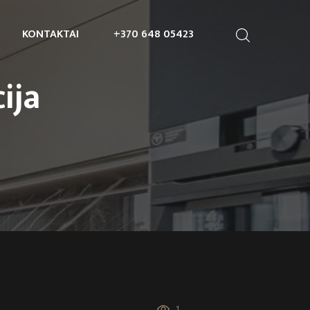
KONTAKTAI
+370 648 05423
ija
1