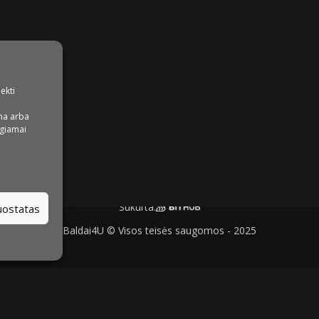
iekti
na arba
igiamai
Sukurta:
nuostatas
Baldai4U © Visos teisės saugomos - 2025