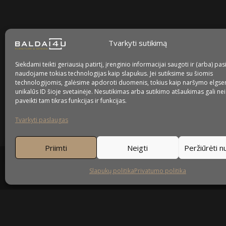
facebook
instagram
youtube-
tiktok
play
Tvarkyti sutikimą
Kaip prižiūrėti baldus?
Siekdami teikti geriausią patirtį, įrenginio informacijai saugoti ir (arba) pas
naudojame tokias technologijas kaip slapukus. Jei sutiksime su šiomis
Privatumo politika
technologijomis, galėsime apdoroti duomenis, tokius kaip naršymo elgse
unikalūs ID šioje svetainėje. Nesutikimas arba sutikimo atšaukimas gali ne
Slapukų politika
paveikti tam tikras funkcijas ir funkcijas.
Tvarkyti paslaugas
Priimti
Neigti
Peržiūrėti 
Slapukų politika
Privatumo politika