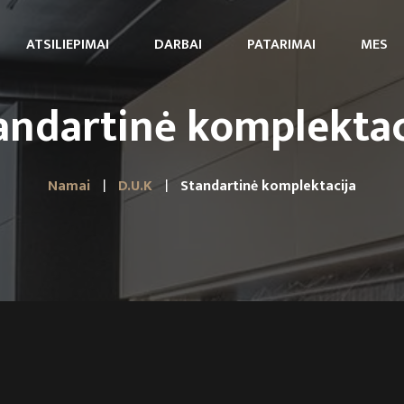
ATSILIEPIMAI
DARBAI
PATARIMAI
MES
andartinė komplektac
Namai
D.U.K
Standartinė komplektacija