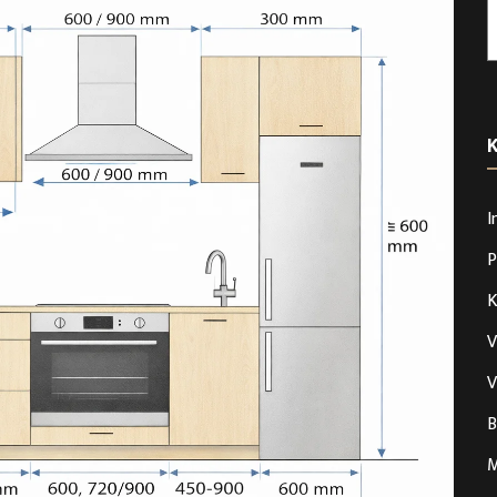
I
P
K
V
V
B
M