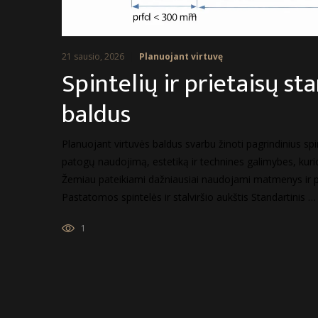
21 sausio, 2026
Planuojant virtuvę
Spintelių ir prietaisų st
baldus
Planuojant virtuvės baldus svarbu žinoti pagrindinius spint
patogų naudojimą, estetiką ir technines galimybes, kuri
Žemiau pateikiami dažniausiai naudojami matmenys ir pri
Pastatomos spintelės ir stalviršio aukštis Standartinis …
1