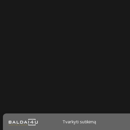
Sekite mus
facebook
instagram
youtube-
tiktok
play
Tvarkyti sutikimą
Kaip prižiūrėti baldus?