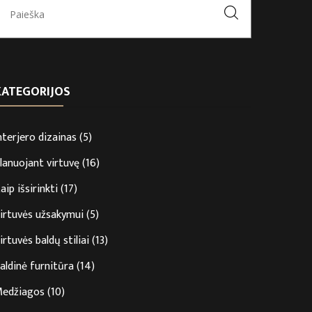
KATEGORIJOS
nterjero dizainas
(5)
lanuojant virtuvę
(16)
aip išsirinkti
(17)
irtuvės užsakymui
(5)
irtuvės baldų stiliai
(13)
aldinė furnitūra
(14)
edžiagos
(10)