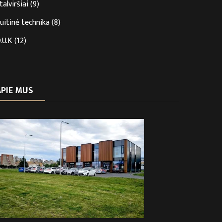
talviršiai
(9)
uitinė technika
(8)
.U.K
(12)
APIE MUS