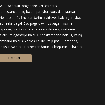
AB ”Baldai4u” pagrindinė veiklos sritis
ra nestandartinių baldų gamyba. Nors daugiausiai
rientuojamės į nestandartinių virtuvės baldų gamybą,
et mielai pagal Jūsų pageidavimus pagaminsime
r spintas, spintas stumdomomis durimis, svetainės
aldus, miegamojo baldus, prieškambario baldus, vaikų
ambario baldus, vonios baldus, taip pat – komodas,
talus ir įvairius kitus nestandartinius korpusinius baldus.
DAUGIAU