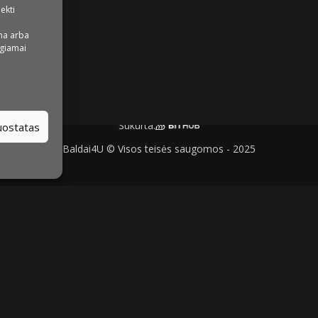
iekti
na arba
igiamai
Sukurta:
nuostatas
Baldai4U © Visos teisės saugomos - 2025