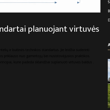
S
B
D
andartai planuojant virtuvės
elių ir buitinės technikos standartus. Jie leidžia suderinti
os priklauso nuo gamintojų bei nusistovėjusios praktikos.
ncipai, kurie padeda sklandžiai suplanuoti virtuvės baldus .