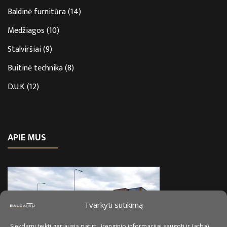
Baldinė furnitūra
(14)
Medžiagos
(10)
Stalviršiai
(9)
Buitinė technika
(8)
D.U.K
(12)
APIE MUS
Tvarkyti sutikimą
Siekdami teikti geriausią patirtį, įrenginio informacijai saugoti ir (arba)