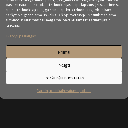
pasiekti naudojame tokias technologijas kaip slapukus. Jei sutiksime su
šiomis technologijomis, galėsime apdoroti duomenis, tokius kaip
naršymo elgsena arba unikalūs ID šioje svetainėje. Nesutikimas arba
sutikimo atšaukimas gali neigiamai paveikti tam tikras funkcijas ir
funkcijas.
UAB ”Baldai4u” pagrindinė veiklos sritis
Tvarkyti paslaugas
yra nestandartinių baldų gamyba. Nors daugiausiai
orientuojamės į nestandartinių virtuvės baldų gamybą, bet
Priimti
mielai pagal Jūsų pageidavimus pagaminsime ir spintas, spintas
stumdomomis durimis, svetainės baldus, miegamojo baldus,
Neigti
prieškambario baldus, vaikų kambario baldus, vonios baldus,
taip pat – komodas, stalus ir įvairius kitus nestandartinius
Peržiūrėti nuostatas
korpusinius baldus.
Slapukų politika
Privatumo politika
DAUGIAU