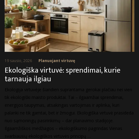
19 sausio, 2026
Planuojant virtuvę
Ekologiška virtuvė: sprendimai, kurie
tarnauja ilgiau
Ekologija virtuvėje šiandien suprantama gerokai plačiau nei vien
tik ekologiški maisto produktai. Tai – ilgaamžiai sprendimai,
energijos taupymas, atsakingas vartojimas ir aplinka, kuri
palanki ne tik gamtai, bet ir žmogui. Ekologiška virtuvė prasideda
nuo sąmoningų pasirinkimų – dar planavimo stadijoje.
Ilgaamžiškos medžiagos – ekologiškumo pagrindas Vienas
svarbiausių ekologiškos virtuvės principų …