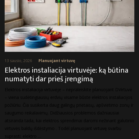
13 sausio, 2026
Planuojant virtuvę
Elektros instaliacija virtuvėje: ką būtina
numatyti dar prieš įrengimą
Elektros instaliacija virtuvėje – nepraleiskite planuojant DVirtuvė
– viena sudėtingiausių erdvių visame būste elektros instaliacijos
požiūriu. Čia susikerta daug galingų prietaisų, apšvietimo zonų ir
saugumo reikalavimų. Didžiausios problemos dažniausiai
atsiranda tada, kai elektros sprendimai daromi nežinant galutinio
virtuvės baldų išdėstymo . Todėl planuojant virtuvę svarbu
suprasti: elektro …