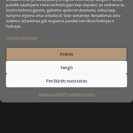
pasiekti naudojame tokias technologijas kaip slapukus. Jei sutiksime su
šiomis technologijomis, galėsime apdoroti duomenis, tokius kaip
naršymo elgsena arba unikalūs ID šioje svetainėje. Nesutikimas arba
sutikimo atšaukimas gali neigiamai paveikti tam tikras funkcijas ir
funkcijas.
UAB ”Baldai4u” pagrindinė veiklos sritis
Tvarkyti paslaugas
yra nestandartinių baldų gamyba. Nors daugiausiai
orientuojamės į nestandartinių virtuvės baldų gamybą, bet
Priimti
mielai pagal Jūsų pageidavimus pagaminsime ir spintas, spintas
stumdomomis durimis, svetainės baldus, miegamojo baldus,
Neigti
prieškambario baldus, vaikų kambario baldus, vonios baldus,
taip pat – komodas, stalus ir įvairius kitus nestandartinius
Peržiūrėti nuostatas
korpusinius baldus.
Slapukų politika
Privatumo politika
DAUGIAU