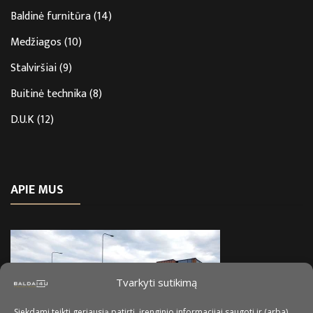
Baldinė furnitūra
(14)
Medžiagos
(10)
Stalviršiai
(9)
Buitinė technika
(8)
D.U.K
(12)
APIE MUS
Tvarkyti sutikimą
Siekdami teikti geriausią patirtį, įrenginio informacijai saugoti ir (arba)