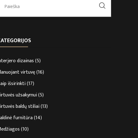
KATEGORIJOS
nterjero dizainas
(5)
lanuojant virtuvę
(16)
aip išsirinkti
(17)
irtuvės užsakymui
(5)
irtuvės baldų stiliai
(13)
aldinė furnitūra
(14)
edžiagos
(10)