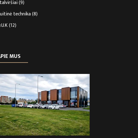
talviršiai
(9)
uitinė technika
(8)
.U.K
(12)
APIE MUS