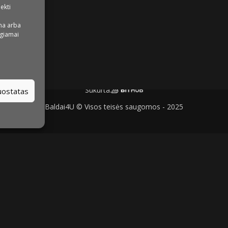
iekti
na arba
igiamai
Sukurta:
nuostatas
Baldai4U © Visos teisės saugomos - 2025