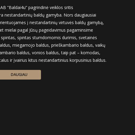
AB ”Baldai4u” pagrindinė veiklos sritis
ra nestandartinių baldų gamyba. Nors daugiausiai
rientuojamės į nestandartinių virtuvės baldų gamybą,
et mielai pagal Jūsų pageidavimus pagaminsime
r spintas, spintas stumdomomis durimis, svetainės
aldus, miegamojo baldus, prieškambario baldus, vaikų
ambario baldus, vonios baldus, taip pat – komodas,
talus ir įvairius kitus nestandartinius korpusinius baldus.
DAUGIAU