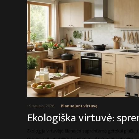
19 sausio, 2026
Planuojant virtuvę
Ekologiška virtuvė: spre
Ekologija virtuvėje šiandien suprantama gerokai plačiau n
sprendimai, energijos taupymas, atsakingas vartojimas ir