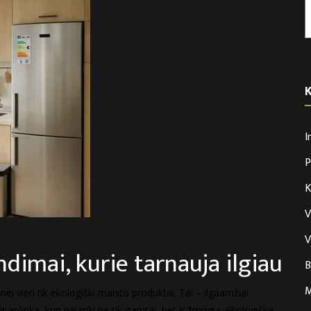
I
P
K
V
V
ndimai, kurie tarnauja ilgiau
B
M
ei vien tik ekologiški maisto produktai. Tai – ilgaamžiai
 aplinka, kuri palanki ne tik gamtai, bet ir žmogui. Ekologiška