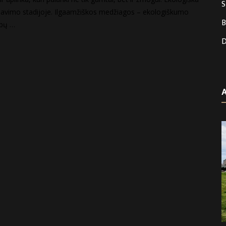
S
navimo stadijoje. Ilgaamžiškos medžiagos – ekologiškumo
B
ipų …
D