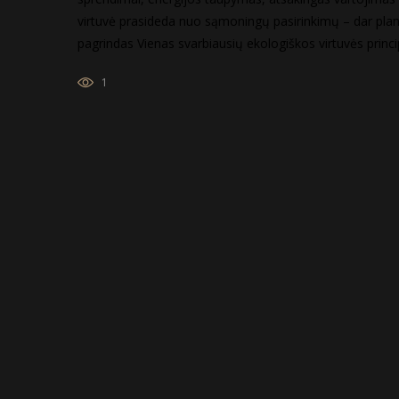
virtuvė prasideda nuo sąmoningų pasirinkimų – dar pla
pagrindas Vienas svarbiausių ekologiškos virtuvės princ
1