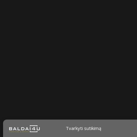
Sekite mus
facebook
instagram
youtube-
tiktok
play
Tvarkyti sutikimą
Kaip prižiūrėti baldus?