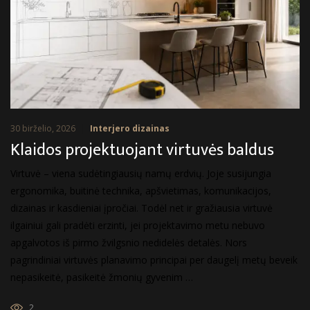
30 birželio, 2026
Interjero dizainas
Klaidos projektuojant virtuvės baldus
Virtuvė – viena sudėtingiausių namų erdvių. Joje susijungia
ergonomika, buitinė technika, apšvietimas, komunikacijos,
dizainas ir kasdieniai įpročiai. Todėl net ir gražiausia virtuvė
ilgainiui gali pradėti erzinti, jei projektavimo metu nebuvo
apgalvotos iš pirmo žvilgsnio nedidelės detalės. Nors
pagrindiniai virtuvės planavimo principai per daugelį metų beveik
nepasikeitė, pasikeitė žmonių gyvenim …
2