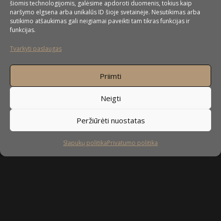
šiomis technologijomis, galėsime apdoroti duomenis, tokius kaip
naršymo elgsena arba unikalūs ID šioje svetainėje. Nesutikimas arba
sutikimo atšaukimas gali neigiamai paveikti tam tikras funkcijas ir
funkcijas.
UAB ”Baldai4u” pagrindinė veiklos sritis
Tvarkyti paslaugas
yra nestandartinių baldų gamyba. Nors daugiausiai
orientuojamės į nestandartinių virtuvės baldų gamybą, bet
mielai pagal Jūsų pageidavimus pagaminsime ir spintas, spintas
Priimti
stumdomomis durimis, svetainės baldus, miegamojo baldus,
Neigti
prieškambario baldus, vaikų kambario baldus, vonios baldus,
taip pat – komodas, stalus ir įvairius kitus nestandartinius
Peržiūrėti nuostatas
korpusinius baldus.
Slapukų politika
Privatumo politika
DAUGIAU