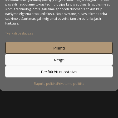
pasiekti naudojame tokias technologijas kaip slapukus. Jei sutiksime su
šiomis technologijomis, galėsime apdoroti duomenis, tokius kaip
naršymo elgsena arba unikalūs ID šioje svetainėje. Nesutikimas arba
sutikimo atšaukimas gali neigiamai paveikti tam tikras funkcijas ir
funkcijas.
UAB ”Baldai4u” pagrindinė veiklos sritis
Tvarkyti paslaugas
yra nestandartinių baldų gamyba. Nors daugiausiai
orientuojamės į nestandartinių virtuvės baldų gamybą, bet
Priimti
mielai pagal Jūsų pageidavimus pagaminsime ir spintas, spintas
stumdomomis durimis, svetainės baldus, miegamojo baldus,
Neigti
prieškambario baldus, vaikų kambario baldus, vonios baldus,
taip pat – komodas, stalus ir įvairius kitus nestandartinius
Peržiūrėti nuostatas
korpusinius baldus.
Slapukų politika
Privatumo politika
DAUGIAU