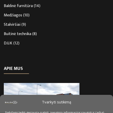
Baldinė furnitūra
(14)
Medžiagos
(10)
Stalviršiai
(9)
Buitinė technika
(8)
D.U.K
(12)
APIE MUS
Tvarkyti sutikimą
Siekdami teikti geriausią patirtį, įrenginio informacijai saugoti ir (arba)