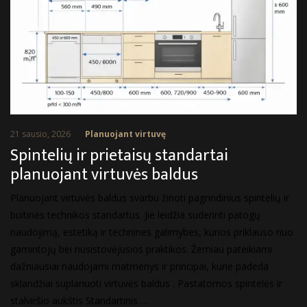
21 sausio, 2026
Planuojant virtuvę
Spintelių ir prietaisų standartai
planuojant virtuvės baldus
Planuojant virtuvės baldus svarbu žinoti pagrindinius spintelių ir
buitinės technikos standartus. Jie leidžia suderinti patogų
naudojimą, estetiką ir technines galimybes, kurios priklauso nuo
gamintojų bei nusistovėjusios praktikos. Žemiau pateikiami
dažniausiai naudojami matmenys ir principai, kurie padeda
sklandžiai suplanuoti virtuvės baldus . Pastatomos spintelės ir
stalviršio aukštis Standartinis …